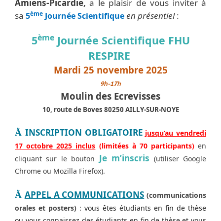
Amiens-Picardie,
a le plaisir de vous inviter à
ème
sa
en présentiel
:
5
Journée Scientifique
ème
5
Journée Scientifique FHU
RESPIRE
Mardi 25 novembre 2025
9h-17h
Moulin des Ecrevisses
10, route de Boves 80250 AILLY-SUR-NOYE
INSCRIPTION OBLIGATOIRE
Ä
jusqu’au vendredi
17 octobre 2025 inclus
(limitées à 70 participants)
en
Je m’inscris
cliquant sur le bouton
(utiliser Google
Chrome ou Mozilla Firefox).
APPEL A COMMUNICATIONS
Ä
(communications
orales et posters)
: vous êtes étudiants en fin de thèse
ou vous connaissez des étudiants en fin de thèse et vous