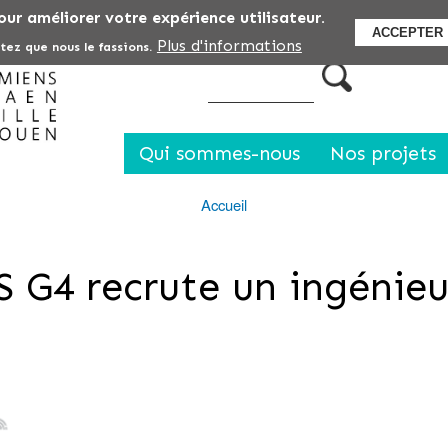
Aller
our améliorer votre expérience utilisateur.
Vous souhaitez ...
Rechercher des informati
ACCEPTER
au
Plus d'informations
tez que nous le fassions.
contenu
principal
Qui sommes-nous
Nos projets
Accueil
 G4 recrute un ingénie