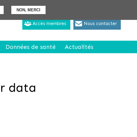
ons
Proposer un projet
Nous rejoindre
NON, MERCI
Accès membres
Nous contacter
Données de santé
Actualités
ur data